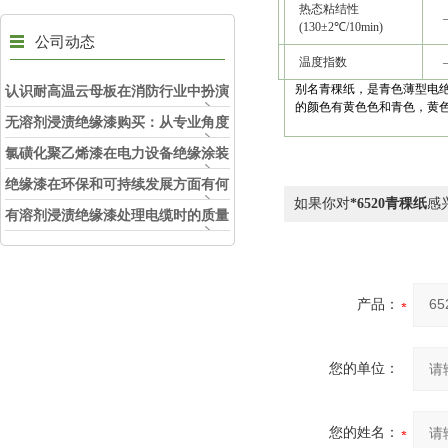
热态粘结性
(130±2℃/10min)
公司动态
温度指数
别名青稞纸，是青色薄型电
认识耐高温云母板在消防行业中扮演
的颜色有黄色色和青色，黄
的角色
无溶剂浸渍绝缘漆购买：从专业角度
看如何选择
氯磺化聚乙烯漆在电力设备绝缘涂装
中的实际应用效果
绝缘漆在环保和可持续发展方面有何
如果你对
*6520青稞纸
感
考虑？
有溶剂浸渍绝缘漆处理电缆时的质量
和安全性考虑因素
产品：
您的单位：
您的姓名：