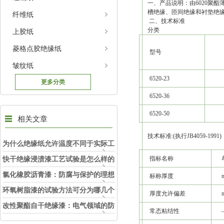
一、产品说明：由6020聚
槽绝缘、匝间绝缘和衬垫绝
纤维纸
二、技术标准
分类
上胶纸
菱格点胶绝缘纸
型号
皱纹纸
6520-23
更多分类
6520-36
6520-50
相关文章
技术标准:(执行JB4059-1991)
为什么绝缘纸允许温度不同于实际工
作温度
快干绝缘浸渍漆工艺试验是怎么样的
指标名称
呢
氯化橡胶沥青漆：防腐与保护的理想
标称厚度
选择
环氧树脂漆的试验方法可分为哪几个
厚度允许偏差
步骤
改性聚酯自干绝缘漆：电气领域的防
常态粘结性
护精灵