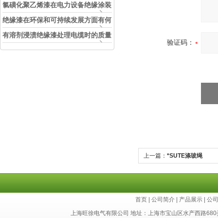
看如何选择
氯磺化聚乙烯漆在电力设备绝缘涂装
中的实际应用效果
绝缘漆在环保和可持续发展方面有何
考虑？
有溶剂浸渍绝缘漆处理电缆时的质量
验证码：
和安全性考虑因素
上一篇：
*SUTE涤玻绳
首页
|
公司简介
|
产品展示
|
公
上海旺徐电气有限公司 地址：上海市宝山区水产西路680弄