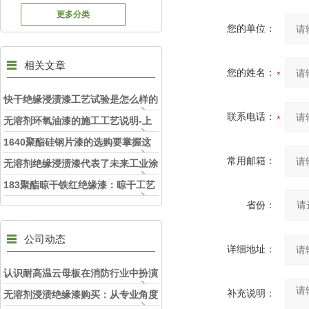
更多分类
您的单位：
相关文章
您的姓名：
快干绝缘浸渍漆工艺试验是怎么样的
联系电话：
呢
无溶剂环氧油漆的施工工艺说明-上
海旺徐电气
1640聚酯硅钢片漆的选购要掌握这
常用邮箱：
些内容
无溶剂绝缘浸渍漆代表了未来工业涂
料的发展趋势
183聚酯晾干铁红绝缘漆：晾干工艺
便捷，提升施工效率
省份：
公司动态
详细地址：
认识耐高温云母板在消防行业中扮演
的角色
补充说明：
无溶剂浸渍绝缘漆购买：从专业角度