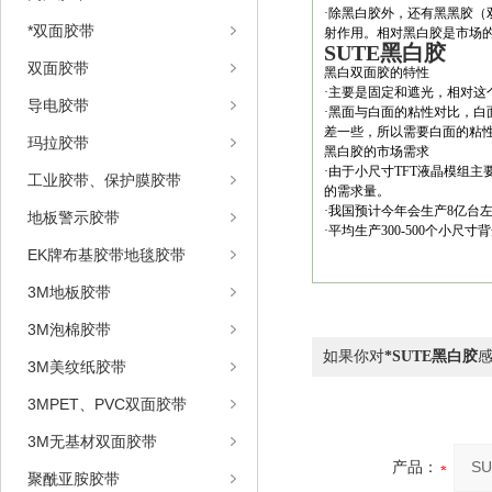
·除黑白胶外，还有黑黑胶
*双面胶带
射作用。相对黑白胶是市场
SUTE黑白胶
双面胶带
黑白双面胶的特性
·主要是固定和遮光，相对
导电胶带
·黑面与白面的粘性对比，
差一些，所以需要白面的粘
玛拉胶带
黑白胶的市场需求
·由于小尺寸TFT液晶模组
工业胶带、保护膜胶带
的需求量。
·我国预计今年会生产8亿台
地板警示胶带
·平均生产300-500个小尺
EK牌布基胶带地毯胶带
3M地板胶带
3M泡棉胶带
如果你对
*SUTE黑白胶
3M美纹纸胶带
3MPET、PVC双面胶带
3M无基材双面胶带
产品：
聚酰亚胺胶带