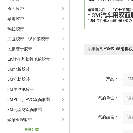
双面胶带
短期耐温性：140℃ 长期耐温性：
* 3M汽车用双面
导电胶带
* 3M汽车用双面胶 海绵
玛拉胶带
工业胶带、保护膜胶带
地板警示胶带
如果你对
*3M5108泡棉
EK牌布基胶带地毯胶带
3M地板胶带
3M泡棉胶带
产品：
3M美纹纸胶带
您的单位：
3MPET、PVC双面胶带
3M无基材双面胶带
您的姓名：
聚酰亚胺胶带
更多分类