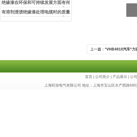
中的实际应用效果
绝缘漆在环保和可持续发展方面有何
考虑？
有溶剂浸渍绝缘漆处理电缆时的质量
和安全性考虑因素
上一篇：
*VHB4910汽车*
首页
|
公司简介
|
产品展示
|
公
上海旺徐电气有限公司 地址：上海市宝山区水产西路680弄