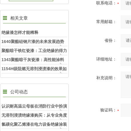
联系电话：
相关文章
常用邮箱：
绝缘漆怎样才能稀释
省份：
1640聚酯硅钢片漆的未来发展趋势
分析
聚酯晾干铁红瓷漆：工业绝缘的得力
助手
详细地址：
1343聚酯晾干灰瓷漆：高性能涂料
的理想选择
1154H级阻燃无溶剂浸渍漆的效果如
何？
补充说明：
公司动态
认识耐高温云母板在消防行业中扮演
验证码：
的角色
无溶剂浸渍绝缘漆购买：从专业角度
看如何选择
氯磺化聚乙烯漆在电力设备绝缘涂装