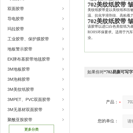
702美纹纸胶带
双面胶带
美纹纸胶带是以美纹纸和压
温、
抗化学溶剂佳、
高粘着
导电胶带
702美纹纸胶带
该胶带以进口白色美纹纸为
玛拉胶带
ROHS
环保要求。适用于汽车
业。
工业胶带、保护膜胶带
地板警示胶带
EK牌布基胶带地毯胶带
3M地板胶带
如果你对
*702易撕可写
3M泡棉胶带
3M美纹纸胶带
3MPET、PVC双面胶带
产品：
3M无基材双面胶带
聚酰亚胺胶带
您的单位：
更多分类