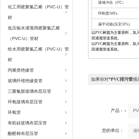
落锤冲击（0℃）
化工用硬聚氯乙烯（PVC-U）管
环刚度/MPa
材
扁平试验(压至50%)
低压输水灌溉用硬聚氯乙烯
以PVC树脂为主要原料，加
（PVC-U）管材
田灌溉管道系统。
以PVC树脂为主要原料，加
给水用硬聚氯乙烯（PVC-U）管
田灌溉管道系统。
材
丙烯类绝缘管
如果你对
*PVC排污管
感
玻璃纤维绝缘套管
三聚氰胺玻璃布层压管
环氧玻璃布层压管
产品：
环氧管
有机硅玻璃布层压管
您的单位：
酚醛棉布层压管