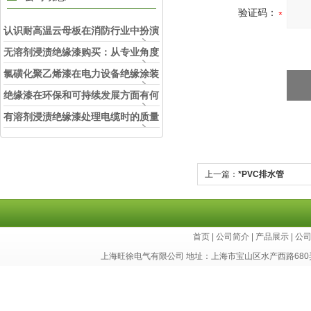
验证码：
认识耐高温云母板在消防行业中扮演
的角色
无溶剂浸渍绝缘漆购买：从专业角度
看如何选择
氯磺化聚乙烯漆在电力设备绝缘涂装
中的实际应用效果
绝缘漆在环保和可持续发展方面有何
考虑？
有溶剂浸渍绝缘漆处理电缆时的质量
和安全性考虑因素
上一篇：
*PVC排水管
首页
|
公司简介
|
产品展示
|
公
上海旺徐电气有限公司 地址：上海市宝山区水产西路680弄