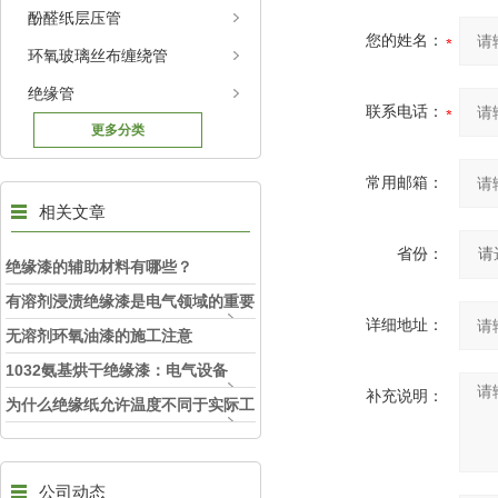
酚醛纸层压管
您的姓名：
环氧玻璃丝布缠绕管
绝缘管
联系电话：
更多分类
常用邮箱：
相关文章
省份：
绝缘漆的辅助材料有哪些？
有溶剂浸渍绝缘漆是电气领域的重要
详细地址：
材料
无溶剂环氧油漆的施工注意
1032氨基烘干绝缘漆：电气设备
补充说明：
的“防护铠甲”
为什么绝缘纸允许温度不同于实际工
作温度
公司动态