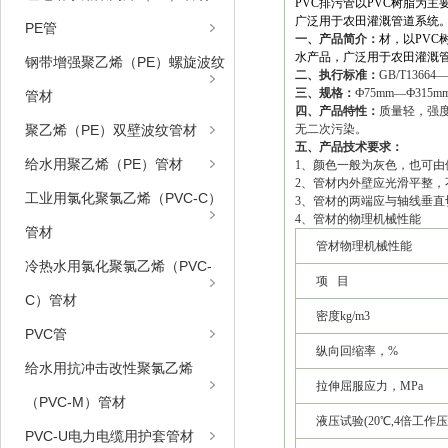
PVC排污管以PVC树脂为
广泛用于农田灌溉管道系统
PE管
一、产品简介：
材，以PVC
水产品，广泛用于农田灌溉
钢带增强聚乙烯（PE）螺旋波纹
二、执行标准：
GB/T13664—
三、规格：
Ф75mm—Ф315m
管材
四、产品特性：
质量轻，强
聚乙烯（PE）双壁波纹管材
无二次污染。
五、产品技术要求：
给水用聚乙烯（PE）管材
1、颜色一般为灰色，也可由
2、管材内外壁应光滑平整
工业用氯化聚氯乙烯（PVC-C）
3、管材的两端应与轴线垂直
4、管材的物理机械性能
管材
管材物理机械性能
冷热水用氯化聚氯乙烯（PVC-
项 目
C）管材
密度kg/m3
PVC管
纵向回缩率，%
给水用抗冲击改性聚氯乙烯
拉伸屈服应力，MPa
（PVC-M）管材
液压试验(20℃,4倍工作压力
PVC-U电力电缆用护套管材