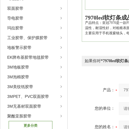
双面胶带
7970led软灯条
导电胶带
产品特点：皇冠7970是一
玛拉胶带
温性，耐湿性好，对粗糙表
主要应用于手机视窗镜头，
工业胶带、保护膜胶带
地板警示胶带
EK牌布基胶带地毯胶带
如果你对
*7970led软
3M地板胶带
3M泡棉胶带
3M美纹纸胶带
产品：
3MPET、PVC双面胶带
3M无基材双面胶带
您的单位：
聚酰亚胺胶带
更多分类
您的姓名：