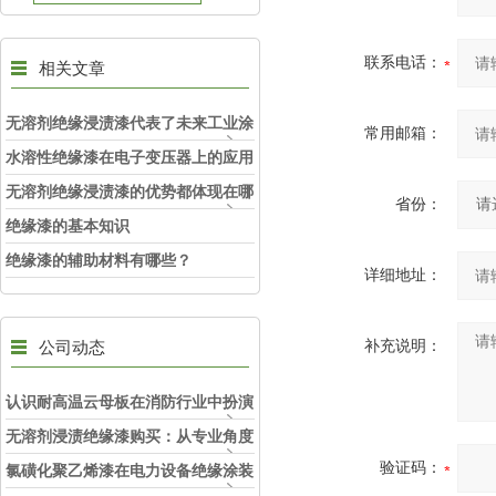
联系电话：
相关文章
无溶剂绝缘浸渍漆代表了未来工业涂
常用邮箱：
料的发展趋势
水溶性绝缘漆在电子变压器上的应用
无溶剂绝缘浸渍漆的优势都体现在哪
省份：
里
绝缘漆的基本知识
绝缘漆的辅助材料有哪些？
详细地址：
公司动态
补充说明：
认识耐高温云母板在消防行业中扮演
的角色
无溶剂浸渍绝缘漆购买：从专业角度
验证码：
看如何选择
氯磺化聚乙烯漆在电力设备绝缘涂装