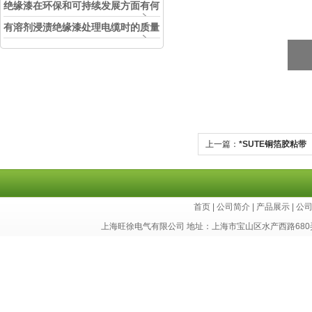
中的实际应用效果
绝缘漆在环保和可持续发展方面有何
考虑？
有溶剂浸渍绝缘漆处理电缆时的质量
和安全性考虑因素
上一篇：
*SUTE铜箔胶粘带
首页
|
公司简介
|
产品展示
|
公
上海旺徐电气有限公司 地址：上海市宝山区水产西路680弄