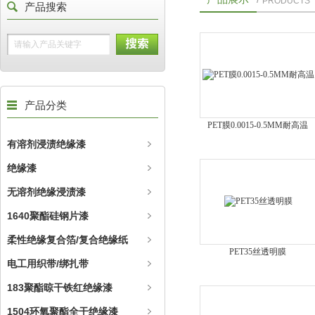
PRODUCTS
产品搜索
产品分类
PET膜0.0015-0.5MM耐高温
有溶剂浸渍绝缘漆
绝缘漆
无溶剂绝缘浸渍漆
1640聚酯硅钢片漆
柔性绝缘复合箔/复合绝缘纸
PET35丝透明膜
电工用织带/绑扎带
183聚酯晾干铁红绝缘漆
1504环氧聚酯全干绝缘漆