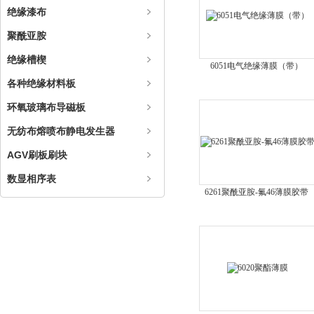
绝缘漆布
聚酰亚胺
绝缘槽楔
6051电气绝缘薄膜（带）
各种绝缘材料板
环氧玻璃布导磁板
无纺布熔喷布静电发生器
AGV刷板刷块
数显相序表
6261聚酰亚胺-氟46薄膜胶带