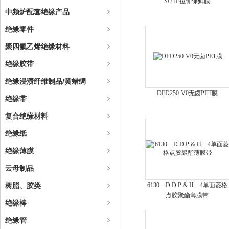
SUTE拉伸保鲜膜
中频炉配套绝缘产品
绝缘零件
聚四氟乙烯绝缘材料
绝缘胶带
绝缘浸渍纤维制品/黄蜡绸
DFD250-V0无卤PET膜
绝缘带
复合绝缘材料
绝缘纸
绝缘薄膜
云母制品
树脂、胶类
6130—D.D.P & H—4单面菱格
点胶聚酯薄膜带
绝缘棒
绝缘管